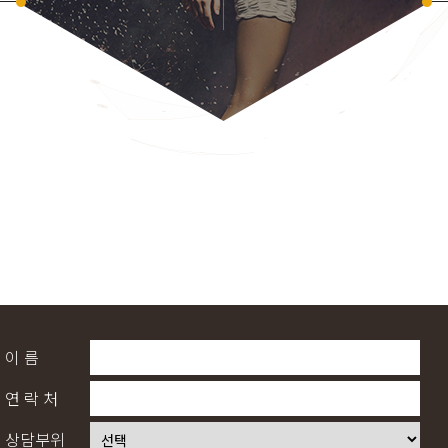
이 름
연 락 처
상담부위