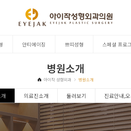
형
안티에이징
쁘띠성형
스페셜 프로
병원소개
아이작 성형외과
병원소개
소개
의료진소개
둘러보기
진료안내,